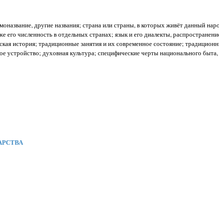
амоназвание, другие названия; страна или страны, в которых живёт данный нар
же его численность в отдельных странах; язык и его диалекты, распространени
еская история; традиционные занятия и их современное состояние; традиционн
е устройство; духовная культура; специфические черты национального быта,
АРСТВА