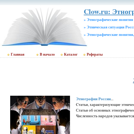
Clow.ru: Этног
» Этнографические понятия
» Этническая ситуация Росс
» Этнографические понятия
Главная
В начало
Каталог
Рефераты
Этнография России
...
Cтатьи, характеризующие этничес
Статьи об основных этнографичес
Численность народов указывается 