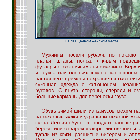
На священном женском месте.
Мужчины носили рубахи, по покрою 
платья, штаны, пояса, к к-рым подвеш
футляры с охотничьим снаряжением. Верхня
из сукна или оленьих шкур с капюшоном (
настоящего времени сохраняется охотничья
суконная одежда с капюшоном, незаши
рукавов. С внутр. стороны, спереди и с
большие карманы для переноски груза.
Обувь зимой шили из камусов мехом на
на меховые чулки и украшали меховой моз
сукна. Летняя обувь - из ровдуги, раньше р
берёзы или отваром из коры лиственницы. 
туфли из кожи, расшитые бисером и аппл