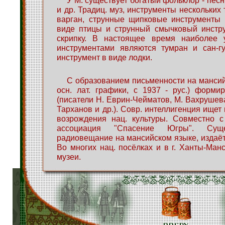
У М. существует богатый фольклор - песни
и др. Традиц. муз, инструменты нескольких 
варган, струнные щипковые инструменты 
виде птицы и струнный смычковый инстру
скрипку. В настоящее время наиболее 
инструментами являются тумран и сан-гу
инструмент в виде лодки.
С образованием письменности на мансийск
осн. лат. графики, с 1937 - рус.) формир
(писатели Н. Еврин-Чейматов, М. Вахрушева
Тарханов и др.). Совр. интеллигенция ищет
возрождения нац. культуры. Совместно с
ассоциация "Спасение Югры". Суще
радиовещание на мансийском языке, издаёт
Во многих нац. посёлках и в г. Ханты-Ман
музеи.