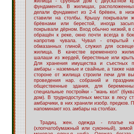
жилища - срубный дом с двускатной кр
фундамента. В жилищах, расположенных
делали фундамент из 2-4 брёвен, в низ
ставили на столбы. Крышу покрывали ж
брёвнами или берестой, иногда засы
покрывали дёрном. Вход обычно низкий, в 
обращён к реке, окно почти всегда в бо
напротив чувала. Чувал - открытый 
обмазанных глиной, служил для освеще
жилища. В качестве временного жили
шалаши из жердей, берестяные или крыт
Для хранения имущества и съестных п
амбары - наземные и свайные, а также нав
стороне от жилища строили печи для вы
проведения нар. собраний и праздник
общественные здания, для беременн
специальные постройки - "мань кол" (букв
дом). В труднодоступных местах в лесу 
амбарчики, в них хранили изобр. предков. 
напоминают хоз. амбары на столбах.
Традиц. жен. одежда - платье на
(хлопчатобумажный или суконный), зимой
меховая оленья шуба. Одежда богато 