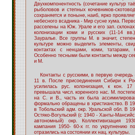
Двухкомпонентность (сочетание культур та
рыболовов и степных кочевников-скотовод
сохраняется и поныне, наиб, ярко проявляет
небесного всадника - Мир сусне хума. Перв
расселены на Юж. Урале и его зап. склонах
колонизации коми и русских (11-14 вв.
Зауралье. Все группы М. в значит, степ
культуре можно выделить элементы, сви
контактах с ненцами, коми, татарами,
Особенно тесными были контакты между сев
и М.
Контакты с русскими, в первую очередь 
11 в. После присоединения Сибири к Рос
усилилась рус. колонизация, к кон. 17 
превышала числ. коренного нас. М. постеп
на С. и В., часть их была ассимилирова
формально обращены в христианство. В 19
в Тобольский адм. окр. Уральской обл. В 1
Остяко-Вогульский (с 1940 - Ханты-Мансийски
автономный) окр. Коллективизация 1930
кампания 1950- 60-х гг. по укрупнению п
отразились на состоянии их нац. культуры.