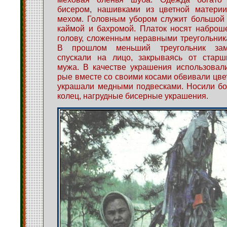
бисером, нашивками из цветной матери
мехом. Головным убором служит большой 
каймой и бахромой. Платок носят наброш
голову, сложенным неравными треугольник
В прошлом меньший треугольник за
спускали на лицо, закрываясь от старш
мужа. В качестве украшения использовал
рые вместе со своими косами обвивали цв
украшали медными подвесками. Носили бо
колец, нагрудные бисерные украшения.