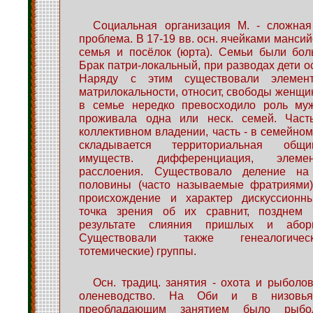
Социальная организация М. - сложная
проблема. В 17-19 вв. осн. ячейками манси
семья и посёлок (юрта). Семьи были бо
Брак патри-локальный, при разводах дети о
Наряду с этим существовали элемен
матрилокальности, относит, свободы женщин
в семье нередко превосходило роль му
проживала одна или неск. семей. Част
коллективном владении, часть - в семейном. 
складывается территориальная общи
имуществ. дифференциация, элеме
расслоения. Существовало деление на
половины (часто называемые фратриями
происхождение и характер дискуссионн
точка зрения об их сравнит, позднем 
результате слияния пришлых и абор
Существовали также генеалогичес
тотемические) группы.
Осн. традиц. занятия - охота и рыболов
оленеводство. На Оби и в низовь
преобладающим занятием было рыбол