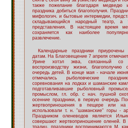
также пожелание благодаря медведю 
праздника добиться благополучия. Праздн
мифологич. и бытовые интермедии, предст
складывающийся народный театр, а 
представления. В настоящее время ме
сохраняется как наиболее популя
развлечение.
Календарные праздники приурочены
датам. На Благовещение 7 апреля отмечает
Урине хотэл эква, связанный со 
воспроизводству жизни, благополучию 
очередь детей. В конце мая - начале июня
отмечались рыболовческие праздни
соревнования на лодках и шаманские кам
подготавливавшие рыболовный промысе
промыслом, гл. обр. с нач. пушной ох
осенние праздники, в первую очередь По
жертвоприношения в пещере или на 
использовали т. н. "шаманские" горы - ар
Праздником оленеводов является Ильи
совершают жертвоприношение оленей. В
традиц. праздники воспринимаются М. ка