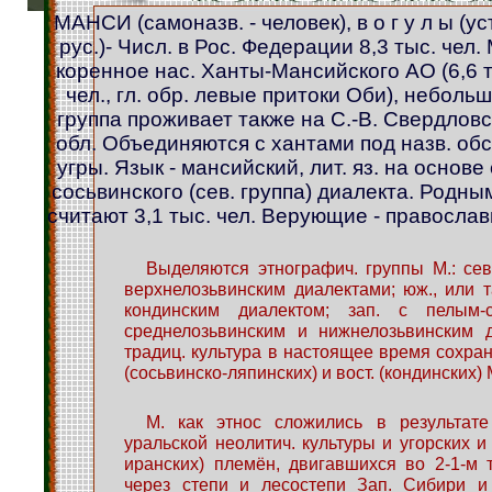
МАНСИ (самоназв. - человек), в о г у л ы (ус
рус.)- Числ. в Рос. Федерации 8,3 тыс. чел. 
коренное нас. Ханты-Мансийского АО (6,6 
чел., гл. обр. левые притоки Оби), неболь
группа проживает также на С.-В. Свердлов
обл. Объединяются с хантами под назв. об
угры. Язык - мансийский, лит. яз. на основе 
сосьвинского (сев. группа) диалекта. Родным
считают 3,1 тыс. чел. Верующие - правосла
Выделяются этнографич. группы М.: сев
верхнелозьвинским диалектами; юж., или та
кондинским диалектом; зап. с пелым-с
среднелозьвинским и нижнелозьвинским д
традиц. культура в настоящее время сохран
(сосьвинско-ляпинских) и вост. (кондинских) 
М. как этнос сложились в результат
уральской неолитич. культуры и угорских и
иранских) племён, двигавшихся во 2-1-м т
через степи и лесостепи Зап. Сибири и 