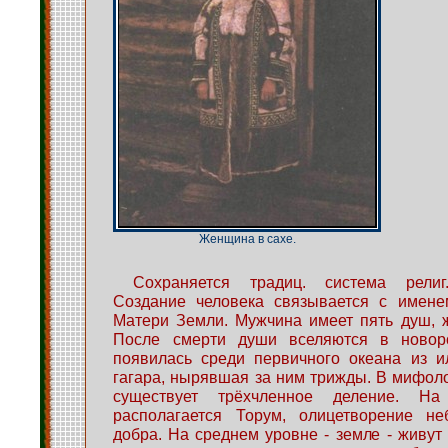
Женщина в сахе.
Сохраняется традиц. система религ.
Создание человека связывается с имен
Матери Земли. Мужчина имеет пять душ, 
После смерти души вселяются в новор
появилась среди первичного океана из и
гагара, нырявшая за ним трижды. В мифоло
существует трёхчленное деление. Н
располагается Торум, олицетворение не
добра. На среднем уровне - земле - живут 