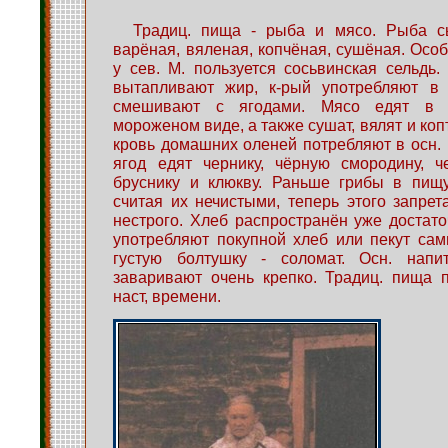
Традиц. пища - рыба и мясо. Рыба с
варёная, вяленая, копчёная, сушёная. Осо
у сев. М. пользуется сосьвинская сельдь.
вытапливают жир, к-рый употребляют в
смешивают с ягодами. Мясо едят в 
мороженом виде, а также сушат, вялят и коп
кровь домашних оленей потребляют в осн. 
ягод едят чернику, чёрную смородину, ч
бруснику и клюкву. Раньше грибы в пищу
считая их нечистыми, теперь этого запре
нестрого. Хлеб распространён уже достато
употребляют покупной хлеб или пекут сам
густую болтушку - соломат. Осн. напи
заваривают очень крепко. Традиц. пища 
наст, времени.