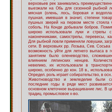
верховьев рек занимались преимущественн
выезжали на Обь для сезонной рыбной л
мясная (олень, лось, боровая и водопл
пушная, имевшая в значит, степени това
пушных зверей на первом месте стояла 
соболь. На Конде добывали бобров. Помим
широко использовали луки и стрелы с
наконечниками, самострелы, перевесы, к
Для рыбной ловли применяли ловушки, заг
сети. В верховьях pp. Лозьва, Сев. Сосьва
возможность уйти для летнего выпаса в г
занятием было оленеводство, сложивше
влиянием ляпинских ненцев. Количес
невелико, их использовали в транспорт
широко, особенно до кон. 18 в., использов
Определ. роль играет собирательство, в осн.
Животноводство и земледелие были с
последние годы в ряде мест развивается
основном клеточное выращивание лис. В ц
традиц. промысловое х-во.