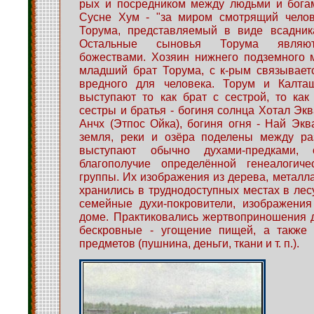
рых и посредником между людьми и бога
Сусне Хум - "за миром смотрящий челов
Торума, представляемый в виде всадник
Остальные сыновья Торума являют
божествами. Хозяин нижнего подземного 
младший брат Торума, с к-рым связывает
вредного для человека. Торум и Калта
выступают то как брат с сестрой, то ка
сестры и братья - богиня солнца Хотал Экв
Анчх (Этпос Ойка), богиня огня - Най Эква
земля, реки и озёра поделены между раз
выступают обычно духами-предками,
благополучие определённой генеалогиче
группы. Их изображения из дерева, металла
хранились в труднодоступных местах в лес
семейные духи-покровители, изображения
доме. Практиковались жертвоприношения 
бескровные - угощение пищей, а также 
предметов (пушнина, деньги, ткани и т. п.).