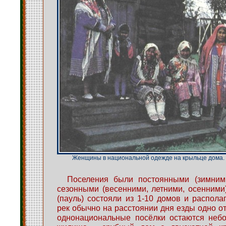
Женщины в национальной одежде на крыльце дома.
Поселения были постоянными (зимним
сезонными (весенними, летними, осенними)
(пауль) состояли из 1-10 домов и распола
рек обычно на расстоянии дня езды одно от
однонациональные посёлки остаются небо