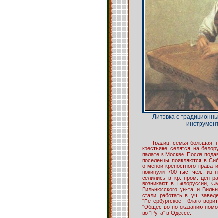
Литовка с традиционн
инструмен
Традиц. семья большая, н
крестьяне селятся на белор
палате в Москве. После подав
поселенцы появляются в Сиби
отменой крепостного права 
покинули 700 тыс. чел., из 
селились в кр. пром. центра
возникают в Белоруссии, См
Вильнюсского ун-та и Вильн
стали работать в уч. завед
"Петербургское благотвор
"Общество по оказанию помощ
во "Рута" в Одессе.