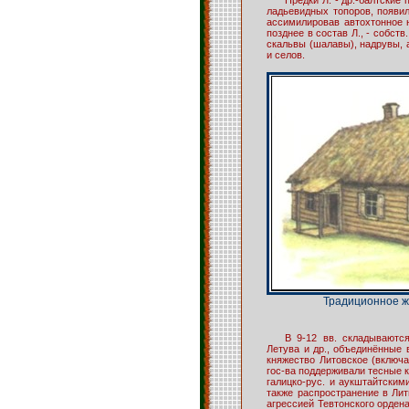
ладьевидных топоров, появили
ассимилировав автохтонное 
позднее в состав Л., - собств
скальвы (шалавы), надрувы, а
и селов.
Традиционное ж
В 9-12 вв. складываются
Летува и др., объединённые 
княжество Литовское (включая
гос-ва поддерживали тесные 
галицко-рус. и аукштайтским
также распространение в Лит
агрессией Тевтонского орден