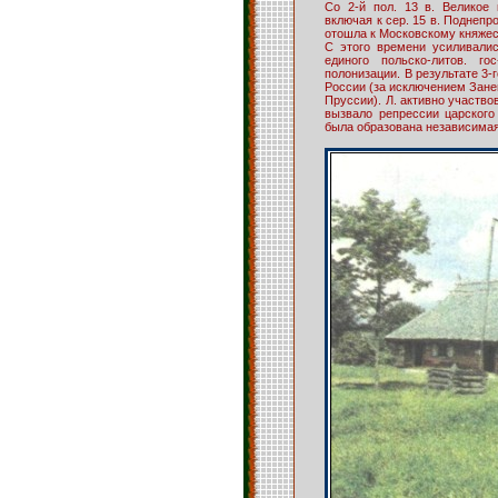
Со 2-й пол. 13 в. Великое 
включая к сер. 15 в. Поднепр
отошла к Московскому княжест
С этого времени усиливали
единого польско-литов. г
полонизации. В результате 3-
России (за исключением Зане
Пруссии). Л. активно участво
вызвало репрессии царского 
была образована независимая