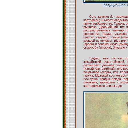
Традиционное 
Осн. занятия Л. - земледе
картофель) и животноводство 
также рыболовство. Традиц. р
вышивка. Древнейший тип п
распространилась уличная пл
древности). Традиц. усадьба
(клетис, свирнас), гумно (кл
крышей из соломы, тёса или
(троба) и занеманскую (гринц
скую избу (пиркиа), близкую к
Традиц. жен. костюм с
жямайтский, аукштайтский, 
составляют длинная холщова
тканый или плетёный пояс (юо
покрывало (скара), жен. поло
галуна. Мужской костюм состо
или сукна. Традиц. блюда - 
клёцками, картофель с мол
картофельные блины и др.