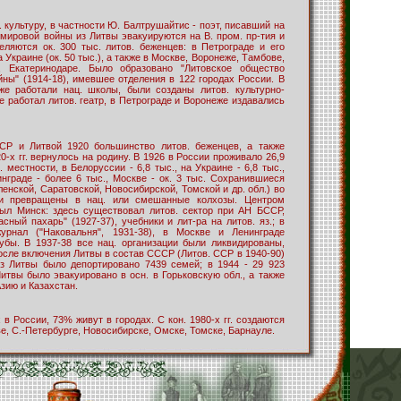
. культуру, в частности Ю. Балтрушайтис - поэт, писавший на
й мировой войны из Литвы эвакуируются на В. пром. пр-тия и
еляются ок. 300 тыс. литов. беженцев: в Петрограде и его
на Украине (ок. 50 тыс.), а также в Москве, Воронеже, Тамбове,
у, Екатеринодаре. Было образовано "Литовское общество
ны" (1914-18), имевшее отделения в 122 городах России. В
же работали нац. школы, были созданы литов. культурно-
де работал литов. геатр, в Петрограде и Воронеже издавались
Р и Литвой 1920 большинство литов. беженцев, а также
0-х гг. вернулось на родину. В 1926 в России проживало 26,9
л. местности, в Белоруссии - 6,8 тыс., на Украине - 6,8 тыс.,
нинграде - более 6 тыс., Москве - ок. 3 тыс. Сохранившиеся
ленской, Саратовской, Новосибирской, Томской и др. обл.) во
ли превращены в нац. или смешанные колхозы. Центром
ыл Минск: здесь существовал литов. сектор при АН БССР,
асный пахарь" (1927-37), учебники и лит-ра на литов. яз.; в
урнал ("Наковальня", 1931-38), в Москве и Ленинграде
лубы. В 1937-38 все нац. организации были ликвидированы,
осле включения Литвы в состав СССР (Литов. ССР в 1940-90)
з Литвы было депортировано 7439 семей; в 1944 - 29 923
Литвы было эвакуировано в осн. в Горьковскую обл., а также
зию и Казахстан.
 в России, 73% живут в городах. С кон. 1980-х гг. создаются
ве, С.-Петербурге, Новосибирске, Омске, Томске, Барнауле.