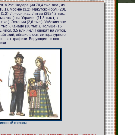
л. в Рос. Федерации 70,4 тыс. чел., из
8,1), Москве (3,2), Иркутской обл. (20),
1,2). Л. - осн. нас. Литвы (2924,3 тыс.
с. чел.), на Украине (11,3 тыс.), в
 тыс.), Эстонии (2,6 тыс.), Узбекистане
0 тыс.), Канаде (30 тыс.), Польше (15
щ. числ. 3,5 млн. чел. Говорят на литов.
тайтский, лёгшие в осн. литературного
сн. лат. графики. Верующие - в осн.
ики.
ионный костюм.
 племена, отождествляемые с носителями неолитич. культуры