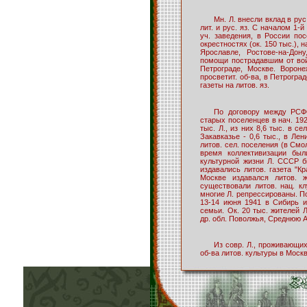
Мн. Л. внесли вклад в рус
лит. и рус. яз. С началом 1-
уч. заведения, в России пос
окрестностях (ок. 150 тыс.), 
Ярославле, Ростове-на-Дон
помощи пострадавшим от вой
Петрограде, Москве. Вороне
просветит. об-ва, в Петрогра
газеты на литов. яз.
По договору между РСФС
старых поселенцев в нач. 192
тыс. Л., из них 8,6 тыс. в се
Закавказье - 0,6 тыс., в Ле
литов. сел. поселения (в Смо
время коллективизации бы
культурной жизни Л. СССР б
издавались литов. газета "Кр
Москве издавался литов. ж
существовали литов. нац. к
многие Л. репрессированы. П
13-14 июня 1941 в Сибирь и
семьи. Ок. 20 тыс. жителей 
др. обл. Поволжья, Среднюю А
Из совр. Л., проживающих
об-ва литов. культуры в Моск