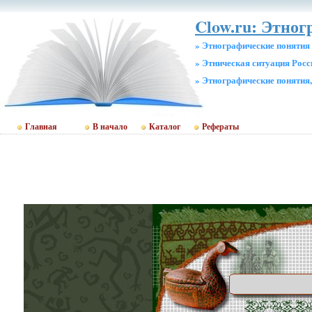
Clow.ru: Этног
» Этнографические понятия
» Этническая ситуация Росс
» Этнографические понятия
Главная
В начало
Каталог
Рефераты