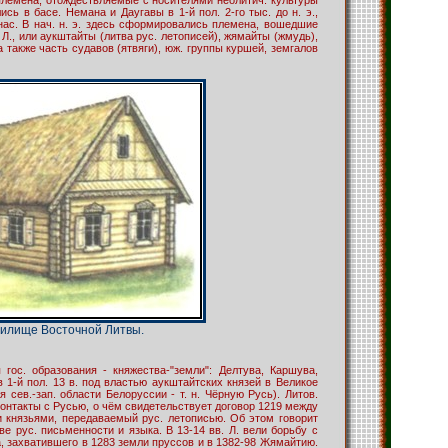
сь в басе. Немана и Даугавы в 1-й пол. 2-го тыс. до н. э.,
нас. В нач. н. э. здесь сформировались племена, вошедшие
. Л., или аукштайты (литва рус. летописей), жямайты (жмудь),
 также часть судавов (ятвяги), юж. группы куршей, земгалов
илище Восточной Литвы.
 гос. образования - княжества-"земли": Делтува, Каршува,
в 1-й пол. 13 в. под властью аукштайтских князей в Великое
 сев.-зап. области Белоруссии - т. н. Чёрную Русь). Литов.
контакты с Русью, о чём свидетельствует договор 1219 между
и князьями, передаваемый рус. летописью. Об этом говорит
ве рус. письменности и языка. В 13-14 вв. Л. вели борьбу с
а, захватившего в 1283 земли пруссов и в 1382-98 Жямайтию.