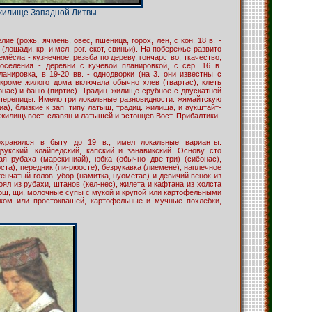
жилище Западной Литвы.
лие (рожь, ячмень, овёс, пшеница, горох, лён, с кон. 18 в. -
(лошади, кр. и мел. рог. скот, свиньи). На побережье развито
емёсла - кузнечное, резьба по дереву, гончарство, ткачество,
оселения - деревни с кучевой планировкой, с сер. 16 в.
анировка, в 19-20 вв. - однодворки (на 3. они известны с
 кроме жилого дома включала обычно хлев (твартас), клеть
уонас) и баню (пиртис). Традиц. жилище срубное с двускатной
 черепицы. Имело три локальные разновидности: жямайтскую
иа), близкие к зап. типу латыш, традиц. жилища, и аукштайт-
 жилищ\ вост. славян и латышей и эстонцев Вост. Прибалтики.
охранялся в быту до 19 в., имел локальные варианты:
дзукский, клайпедский, капский и занавикский. Основу сто
я рубаха (марскиниай), юбка (обычно две-три) (сиёонас),
ста), передник (пи-рюосте), безрукавка (лиемене), наплечное
тенчатый голов, убор (намитка, нуометас) и девичий венок из
ял из рубахи, штанов (кел-нес), жилета и кафтана из холста
борщ, щи, молочные супы с мукой и крупой или картофельными
оком или простоквашей, картофельные и мучные похлёбки,