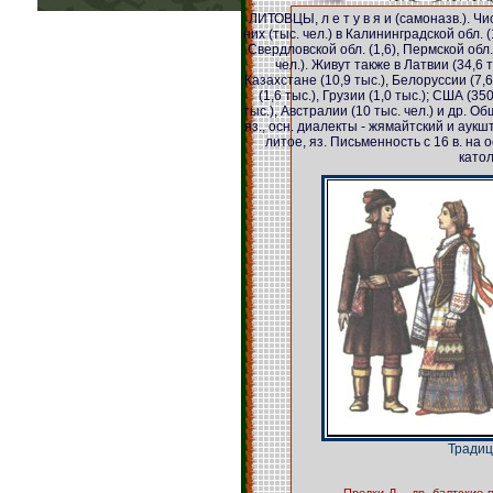
ЛИТОВЦЫ, л е т у в я и (самоназв.). Чис
них (тыс. чел.) в Калининградской обл. (1
Свердловской обл. (1,6), Пермской обл. (
чел.). Живут также в Латвии (34,6 ты
Казахстане (10,9 тыс.), Белоруссии (7,6
(1,6 тыс.), Грузии (1,0 тыс.); США (35
тыс.), Австралии (10 тыс. чел.) и др. Об
яз., осн. диалекты - жямайтский и аукш
литое, яз. Письменность с 16 в. на о
катол
Традиц
Предки Л. - др.-балтские