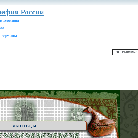
рафия России
 и термины
ии
, термины
ЛИТОВЦЫ