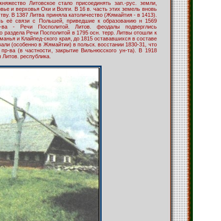
княжество Литовское стало присоединять зап.-рус. земли,
овье и верховья Оки и Волги. В 16 в. часть этих земель вновь
ву. В 1387 Литва приняла католичество (Жямайтия - в 1413).
сь её связи с Польшей, приведшие к образованию н 1569
ос-ва - Речи Посполитой. Литов. феодалы подверглись
го раздела Речи Посполитой в 1795 осн. терр. Литвы отошли к
манья и Клайпед-ского края, до 1815 остававшихся в составе
вали (особенно в Жямайтии) в польск. восстании 1830-31, что
пр-ва (в частности, закрытие Вильнюсского ун-та). В 1918
 Литов. республика.