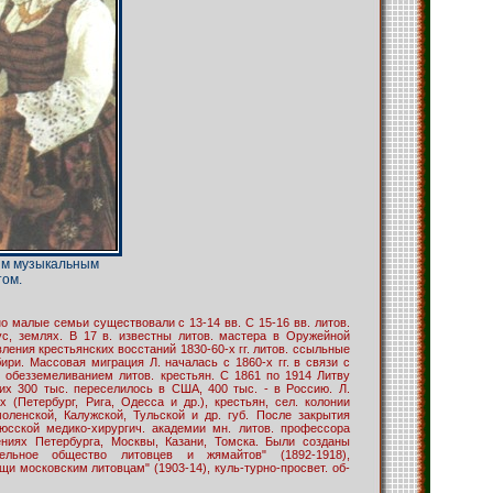
ым музыкальным
том.
о малые семьи существовали с 13-14 вв. С 15-16 вв. литов.
ус, землях. В 17 в. известны литов. мастера в Оружейной
ления крестьянских восстаний 1830-60-х гг. литов. ссыльные
ри. Массовая миграция Л. началась с 1860-х гг. в связи с
и обезземеливанием литов. крестьян. С 1861 по 1914 Литву
них 300 тыс. переселилось в США, 400 тыс. - в Россию. Л.
х (Петербург, Рига, Одесса и др.), крестьян, сел. колонии
оленской, Калужской, Тульской и др. губ. После закрытия
юсской медико-хирургич. академии мн. литов. профессора
ениях Петербурга, Москвы, Казани, Томска. Были созданы
ительное общество литовцев и жямайтов" (1892-1918),
и московским литовцам" (1903-14), куль-турно-просвет. об-