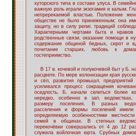
хуторского типа в составе улуса. В семейн
важную роль играли экзогамия и калым. Гл
непререкаемой властью. Положение же
обществе не было приниженным; она им
защиту, но в силу религ. традиций соблюда
Характерными чертами быта и нравов
родственные связи, оказание помощи в ну
содержание общиной бедных, сирот и в
почитание старших, любовь к дом
гостеприимство.
В 17 в. кочевой и полукочевой быт у Б. 
расцвете. По мере колонизации края русски
и сёл, развития промышл. предприятий
усиливался процесс сокращения кочева
оседлость. Б. начали селиться более ко
нередко, особенно в зап. ведомствах,
размеру поселения. В разных ведом
расселения и формы поселений имели 
определяемую особенностями местности
семей в общинах. В степных ведомс
перекочёвки совершались от 4 до 12 ра
служила войлочная юрта. Срубных домов