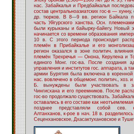
нас. Забайкалья и Предбайкалья последов
состав центральноазиатских гос-в — хунну,
др. тюрков. В 8—9 вв. регион Байкала п
часть Уйгурского ханства. Осн. племенам
были курыканы и байырку-байегу. Новый э
начинается со времени образования импери
10 в. С этого периода происходит распр
племён в Прибайкалье и его монголиза
регион оказался в зоне политич. влияния
племён Трехречья — Онона, Керулена и Т
единого Монг. гос-ва. После создания а
управления и институтов гос. аппарата, а т
армии Бурятия была включена в коренной у
нас. вовлечено в общемонг. политич., хоз. и
Б. вынуждены были участвовать в за
Чингисхана и его преемников. После расп
гос-во продолжало существовать. Забайкал
оставались в его составе как неотъемлемая 
позднее представляли собой сев. о
Алтанханов, к-рое в нач. 18 в. разделилос
Сеценхановское, Дхасактухановское и Туше