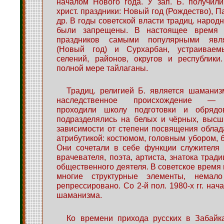
началом Нового года. У зап. Б. получил
христ. праздники: Новый год (Рождество), П
др. В годы советской власти традиц. народн
были запрещены. В настоящее время 
праздников самыми популярными явл
(Новый год) и Сурхарбан, устраивае
селений, районов, округов и республики
полной мере тайлаганы.
Традиц. религией Б. является шамани
наследственное происхождение — и
проходили школу подготовки и обрядо
подразделялись на белых и чёрных, высш
зависимости от степени посвящения обла
атрибутикой: костюмом, головным убором, б
Они сочетали в себе функции служителя к
врачевателя, поэта, артиста, знатока трад
общественного деятеля. В советское время
многие структурные элементы, нема
репрессировано. Со 2-й пол. 1980-х гг. на
шаманизма.
Ко времени прихода русских в Забайк