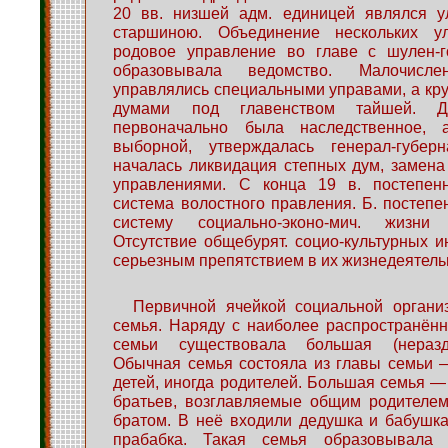
20 вв. низшей адм. единицей являлся у
старшиною. Объединение нескольких ул
родовое управление во главе с шулен-г
образовывала ведомство. Малочисле
управлялись специальными управами, а к
думами под главенством тайшей. Д
первоначально была наследственное, 
выборной, утверждалась генерал-губер
началась ликвидация степных дум, замен
управлениями. С конца 19 в. постепен
система волостного правления. Б. постепе
систему социально-эконо-мич. жизни
Отсутствие общебурят. социо-культурных и
серьезным препятствием в их жизнедеятель
Первичной ячейкой социальной органи
семья. Наряду с наиболее распространён
семьи существовала большая (неразд
Обычная семья состояла из главы семьи 
детей, иногда родителей. Большая семья —
братьев, возглавляемые общим родителе
братом. В неё входили дедушка и бабушка
прабабка. Такая семья образовывала 