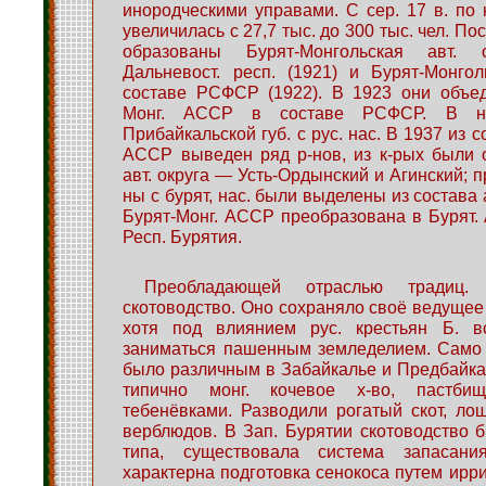
инородческими управами. С сер. 17 в. по н
увеличилась с 27,7 тыс. до 300 тыс. чел. По
образованы Бурят-Монгольская авт.
Дальневост. респ. (1921) и Бурят-Монгол
составе РСФСР (1922). В 1923 они объед
Монг. АССР в составе РСФСР. В н
Прибайкальской губ. с рус. нас. В 1937 из с
АССР выведен ряд р-нов, из к-рых были 
авт. округа — Усть-Ордынский и Агинский; п
ны с бурят, нас. были выделены из состава
Бурят-Монг. АССР преобразована в Бурят.
Респ. Бурятия.
Преобладающей отраслью традиц
скотоводство. Оно сохраняло своё ведущее 
хотя под влиянием рус. крестьян Б. в
заниматься пашенным земледелием. Само 
было различным в Забайкалье и Предбайка
типично монг. кочевое х-во, пастб
тебенёвками. Разводили рогатый скот, лош
верблюдов. В Зап. Бурятии скотоводство 
типа, существовала система запасани
характерна подготовка сенокоса путем ирри