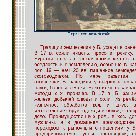
Егери в охотничьей избе.
Традиции земледелия у Б. уходят в ранн
В 17 в. сеяли ячмень, просо и гречиху.
Бурятии в состав России произошёл пост
оседлости и к земледелию, особенно в Зап
пол. 19 — нач. 20 вв. пашенное земледе
скотоводством. По мере развития т
отношений Б. заводили усовершенствован
плуги, бороны, сеялки, молотилки, осваив
методы с.-х. произ-ва. В 17 в. Б. зани
железа, добычей слюды и соли. Из ремё
кузнечное, обработка кож и шкур, в
изготовление сбруи, одежды и обуви, столя
дело. Преимущественную роль в хоз. дея
мужчины, а в домашнем производств
переходом к рыночным отношениям у Б,
предприниматели, купцы, ростовщики, п