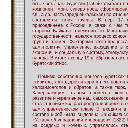
осн. часть нас. Бурятии (забайкальская) п
компонент монг. суперэтноса, сформиров
вв., а др. часть (предбайкальская) по отно
составляли этнич. группы. В сер. 17 
присоединена к России, в связи с чем т
стороны Байкала отделились от Монголии
государственности начался процесс консо
групп и племён. Факторами этого процесс
адм.-политич. управление, вхождение в р
экономич. и социальную систему, этнокульт
народа. В итоге к концу 19 в. образовалас
бурятский этнос.
Помимо собственно монголо-бурятских 
эхиритов, хонгодоров и хори в него вошли 
халха-монголов и ойратов, а также тюрк, 
Завершающим этапом процесса консо
развитие и укрепление нац. самосознания, 
стал этноним «Б.», распространившийся на 
адм.-управленческом плане Б. входили в 
составе к-рой была выделена Забайкальска
«Уставу об управлении инородцев» (1822) 
на оседлых и кочевых, управлялись ст