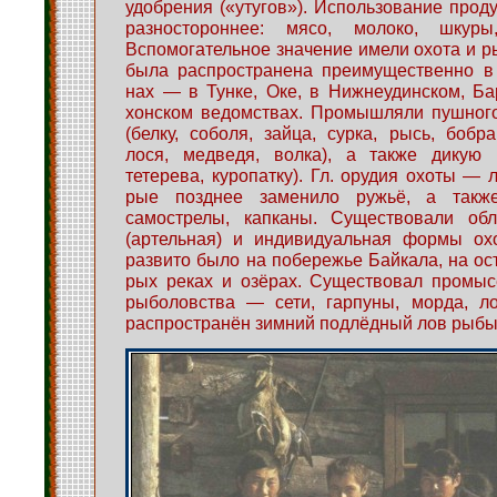
удобрения («утугов»). Использование проду
разностороннее: мясо, молоко, шкуры
Вспомогательное значение имели охота и р
была распространена преимущественно в 
нах — в Тунке, Оке, в Нижнеудинском, Ба
хонском ведомствах. Промышляли пушного
(белку, соболя, зайца, сурка, рысь, бобра
лося, медведя, волка), а также дикую п
тетерева, куропатку). Гл. орудия охоты — л
рые позднее заменило ружьё, а также
самострелы, капканы. Существовали обл
(артельная) и индивидуальная формы ох
развито было на побережье Байкала, на ост
рых реках и озёрах. Существовал промыс
рыболовства — сети, гарпуны, морда, ло
распространён зимний подлёдный лов рыбы