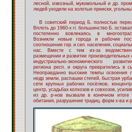
лесной, извозный, мукомольный и др. пром
людей уходили на золотые прииски, угольн
В советский период Б. полностью пере
Вплоть до 1960-х гг. большинство Б. оставал
постепенно вовлекаясь в многоотрас
Возникли новые города и рабочие посё
соотношение гор. и сел. населения, социаль
нас. Вместе с тем из-за ведомстве
размещении и развитии производительных с
индустриально-экономического развити
региона респ. и округа превратились в с
Неоправданно высокие темпы освоения л
недр земли, распашки степей, быстрая урба
сети крупных рабочих посёлков, концентр
центр, усадьбах колхозов и совхозов, усили
из др. р-нов вызвали в конечном итоге
обитания, разрушение традиц. форм х-ва и 