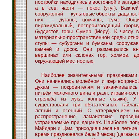
постройки находились в восточной и западн
а в сев. части — покос (утуг). Важне
сооружений — культовые объекты: дацаны, о
них — дуганы, цокчины, сумэ. Об
пирамидальный, воспроизводящий форм
буддистов горы Сумер (Меру). К числу 
материально-пространственной среды отно
ступы — субурганы и бумханы, сооружав
камней и досок. Они размещались вн
вершинах или склонах гор, холмов, д
окружающей местностью.
Наиболее значительными праздниками
Они начинались молебном и жертвоприн
духам — покровителям и заканчивались
питьём молочного вина и разл. играми-сост
стрельба из лука, конные скачки). У
существовали три обязательных тайлаг
летний и осенний. С утверждением бу
распространение ламаистские празд
устраиваемые при дацанах. Наиболее поп
Майдари и Цам, приходившиеся на летние
время праздновался белый месяц (цагаан ca