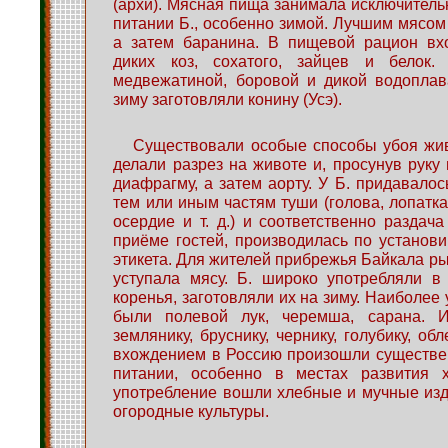
(архи). Мясная пища занимала исключитель
питании Б., особенно зимой. Лучшим мясом 
а затем баранина. В пищевой рацион вх
диких коз, сохатого, зайцев и белок.
медвежатиной, боровой и дикой водопла
зиму заготовляли конину (Усэ).
Существовали особые способы убоя жив
делали разрез на животе и, просунув руку 
диафрагму, а затем аорту. У Б. придавалос
тем или иным частям туши (голова, лопатка
осердие и т. д.) и соответственно раздача
приёме гостей, производилась по устано
этикета. Для жителей прибрежья Байкала ры
уступала мясу. Б. широко употребляли в
коренья, заготовляли их на зиму. Наиболее
были полевой лук, черемша, сарана. И
землянику, бруснику, чернику, голубику, обл
вхождением в Россию произошли существе
питании, особенно в местах развития 
употребление вошли хлебные и мучные изд
огородные культуры.