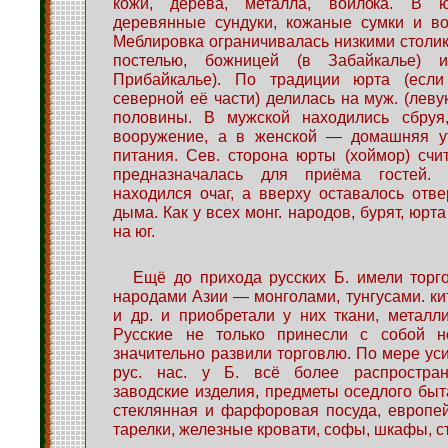
кожи, дерева, металла, войлока. В 
деревянные сундуки, кожаные сумки и во
Меблировка ограничивалась низкими столик
постелью, божницей (в Забайкалье) 
Прибайкалье). По традиции юрта (если
северной её части) делилась на муж. (леву
половины. В мужской находились сбруя
вооружение, а в женской — домашняя у
питания. Сев. сторона юрты (хоймор) счи
предназначалась для приёма гостей
находился очаг, а вверху оставалось отв
дыма. Как у всех монг. народов, бурят, юрт
на юг.
Ещё до прихода русских Б. имели торг
народами Азии — монголами, тунгусами. ки
и др. и приобретали у них ткани, металлич
Русские не только принесли с собой н
значительно развили торговлю. По мере уси
рус. нас. у Б. всё более распростран
заводские изделия, предметы оседлого быт
стеклянная и фарфоровая посуда, европей
тарелки, железные кровати, софы, шкафы, с