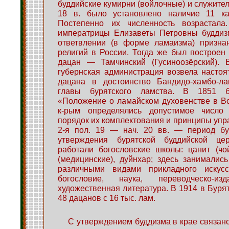
буддийские кумирни (войлочные) и служител
18 в. было установлено наличие 11 к
Постепенно их численность возрастала
императрицы Елизаветы Петровны буддиз
ответвлении (в форме ламаизма) призна
религий в России. Тогда же был построен
дацан — Тамчинский (Гусиноозёрский). 
губернская администрация возвела настоя
дацана в достоинство Бандидо-хамбо-л
главы бурятского ламства. В 1851 
«Положение о ламайском духовенстве в В
к-рым определялись допустимое число
порядок их комплектования и принципы упр
2-я пол. 19 — нач. 20 вв. — период бу
утверждения бурятской буддийской це
работали богословские школы: цанит (чо
(медицинские), дуйнхар; здесь занимались
различными видами прикладного искусс
богословие, наука, переводческо-изд
художественная литература. В 1914 в Буря
48 дацанов с 16 тыс. лам.
С утверждением буддизма в крае связан