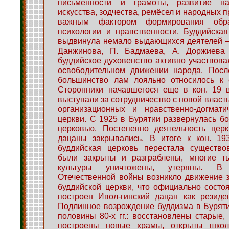
письменности и грамоты, развитие нау
искусства, зодчества, ремёсел и народных 
важным фактором формирования обра
психологии и нравственности. Буддийска
выдвинула немало выдающихся деятелей —
Данжинова, П. Бадмаева, А. Доржиева 
буддийское духовенство активно участвова
освободительном движении народа. Посл
большинство лам лояльно относилось к с
Сторонники начавшегося еще в кон. 19 в
выступали за сотрудничество с новой власт
организационных и нравственно-догмати
церкви. С 1925 в Бурятии развернулась бо
церковью. Постепенно деятельность церк
дацаны закрывались. В итоге к кон. 193
буддийская церковь перестала существо
были закрыты и разграблены, многие т
культуры уничтожены, утеряны. В
Отечественной войны возникло движение 
буддийской церкви, что официально состо
построен Ивол-гинский дацан как резиде
Подлинное возрождение буддизма в Буряти
половины 80-х гг.: восстановлены старые,
построены новые храмы, открыты школ