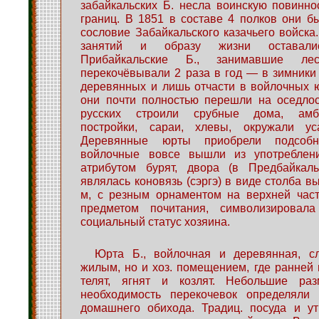
забайкальских Б. несла воинскую повинно
границ. В 1851 в составе 4 полков они 
сословие Забайкальского казачьего войска.
занятий и образу жизни оставалис
Прибайкальские Б., занимавшие лес
перекочёвывали 2 раза в год — в зимники 
деревянных и лишь отчасти в войлочных 
они почти полностью перешли на оседлос
русских строили срубные дома, амб
постройки, сараи, хлевы, окружали ус
Деревянные юрты приобрели подсобн
войлочные вовсе вышли из употреблен
атрибутом бурят, двора (в Предбайкал
являлась коновязь (сэргэ) в виде столба в
м, с резным орнаментом на верхней част
предметом почитания, символизировала
социальный статус хозяина.
Юрта Б., войлочная и деревянная, с
жилым, но и хоз. помещением, где ранней
телят, ягнят и козлят. Небольшие р
необходимость перекочевок определяли
домашнего обихода. Традиц. посуда и ут