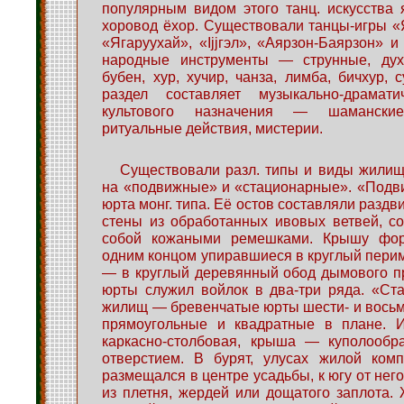
популярным видом этого танц. искусства
хоровод ёхор. Существовали танцы-игры «
«Ягаруухай», «Ijjгэл», «Аярзон-Баярзон» и
народные инструменты — струнные, дух
бубен, хур, хучир, чанза, лимба, бичхур, 
раздел составляет музыкально-драмати
культового назначения — шамански
ритуальные действия, мистерии.
Существовали разл. типы и виды жилищ
на «подвижные» и «стационарные». «Под
юрта монг. типа. Её остов составляли разд
стены из обработанных ивовых ветвей, с
собой кожаными ремешками. Крышу фор
одним концом упиравшиеся в круглый периме
— в круглый деревянный обод дымового п
юрты служил войлок в два-три ряда. «Ст
жилищ — бревенчатые юрты шести- и восьм
прямоугольные и квадратные в плане. 
каркасно-столбовая, крыша — куполооб
отверстием. В бурят, улусах жилой ком
размещался в центре усадьбы, к югу от нег
из плетня, жердей или дощатого заплота.