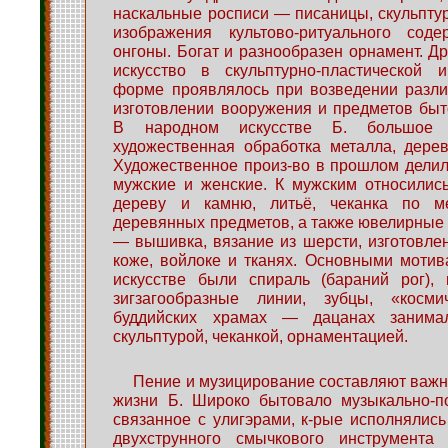
наскальные росписи — писаницы, скульпт
изображения культово-ритуального сод
онгоны. Богат и разнообразен орнамент. Д
искусство в скульптурно-пластической 
форме проявлялось при возведении разли
изготовлении вооружения и предметов быт
В народном искусстве Б. большое 
художественная обработка металла, дерев
Художественное произ-во в прошлом дели
мужские и женские. К мужским относились
дереву и камню, литьё, чеканка по ме
деревянных предметов, а также ювелирные 
— вышивка, вязание из шерсти, изготовле
коже, войлоке и тканях. Основными моти
искусстве были спираль (бараний рог), 
зигзагообразные линии, зубцы, «косми
буддийских храмах — дацанах занимал
скульптурой, чеканкой, орнаментацией.
Пение и музицирование составляют важн
жизни Б. Широко бытовало музыкально-по
связанное с улигэрами, к-рые исполнялис
двухструнного смычкового инструмента 