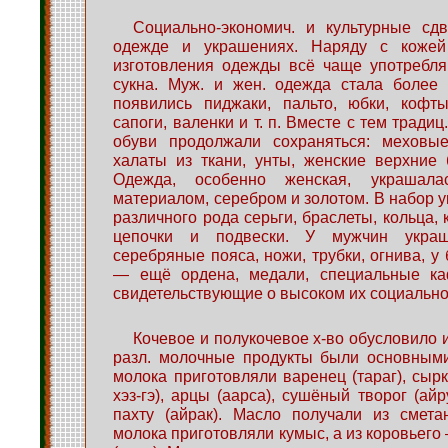
Социально-экономич. и культурные сдв
одежде и украшениях. Наряду с коже
изготовления одежды всё чаще употребляю
сукна. Муж. и жен. одежда стала более
появились пиджаки, пальто, юбки, кофты
сапоги, валенки и т. п. Вместе с тем трад
обуви продолжали сохраняться: меховы
халаты из ткани, унты, женские верхние б
Одежда, особенно женская, украшала
материалом, серебром и золотом. В набор 
различного рода серьги, браслеты, кольца,
цепочки и подвески. У мужчин укра
серебряные пояса, ножи, трубки, огнива, у
— ещё ордена, медали, специальные ка
свидетельствующие о высоком их социальн
Кочевое и полукочевое х-во обусловило 
разл. молочные продукты были основными
молока приготовляли варенец (тараг), сырк
хэз-гэ), арцы (аарса), сушёный творог (айру
пахту (айрак). Масло получали из смета
молока приготовляли кумыс, а из коровьего