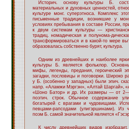
Историч. основу культуры Б. сост
материальных и духовных ценностей, отно
культуре монг. суперэтноса. Комплекс эт
письменные традиции, возникшие у мон
условиях пребывания в составе России, п
к двум системам культуры — христианск
традиц. номадическая и полунома-дическа
трансформироваться и в какой-то мере выт
образовалась собственно бурят, культура.
Одним из древнейших и наиболее ярки
культуры Б. является фольклор. Основ
мифы, легенды, предания, героический эпо
загадки, пословицы и поговорки. Широко 
у Б. (особенно у западных) были эпич. ска
напр. «Аламжи Мэргэн», «Алтай Шаргай», «
«Шоно Батор» и др. Их размеры — от 2—3
поэтич. строк. Обычное содержание ул
богатырей с врагами и чудовищами. Исп
певцами-рапсодами (улигэршинами). Из ч
поэм Б. самой значительной является «Гэсэ
К числу древнейших видов изобразит, 