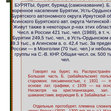
БУРЯТЫ, бурят, буряад (самоназвание). Б
коренное население Бурятии, Усть-Ордынс
Бурятского автономного округа Иркутской об
Агинского Бурятского авт. округа Читинской 
Живут также в некоторых р-нах этих облас
Числ. в России 421 тыс. чел. (1989), в т. ч.
Бурятии 249,5 тыс. чел., в Усть-Ордынском а
49,3 тыс., в Агинском а. о. 42,4 тыс. За пред
России — в Монголии (70 тыс. чел.) и небо
группы на С.-В. КНР. Общая числ. ок. 500 т
чел.
Говорят на бурят, яз. Распространён
Большая часть Б. (забайкальские) поль
старомонг. письменностью, с 1931 — п
основе лат. графики, с 1939 — на осно
Несмотря на христианизацию, зап.
шаманистами, верующие Б. в Забайкалье —
Отдельные протобурят. племена сложил
эпоху бронзы (2500—1300 лет до н. э.). Начи