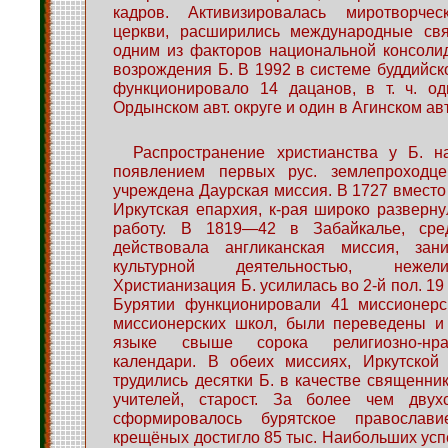
кадров. Активизировалась миротворчес
церкви, расширились международные свя
одним из факторов национальной консоли
возрождения Б. В 1992 в системе буддийск
функционировало 14 дацанов, в т. ч. од
Ордынском авт. округе и один в Агинском авт
Распространение христианства у Б. н
появлением первых рус. землепроходц
учреждена Даурская миссия. В 1727 вместо
Иркутская епархия, к-рая широко разверн
работу. В 1819—42 в Забайкалье, сред
действовала англиканская миссия, зан
культурной деятельностью, нежел
Христианизация Б. усилилась во 2-й пол. 19 
Бурятии функционировали 41 миссионерск
миссионерских школ, были переведены и 
языке свыше сорока религиозно-нра
календари. В обеих миссиях, Иркутской 
трудились десятки Б. в качестве священник
учителей, старост. За более чем двух
сформировалось бурятское православ
крещёных достигло 85 тыс. Наибольших усп