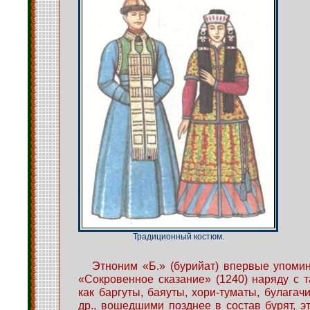
Традиционный костюм.
Этноним «Б.» (бурийат) впервые упомина
«Сокровенное сказание» (1240) наряду с 
как баргуты, баяуты, хори-туматы, булагач
др., вошедшими позднее в состав бурят, эт