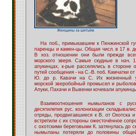
Женщины за шитьём.
На поб., примыкавшем к Пенжинской гу
паренцы и камен-цы. Общая числ. в 17 в. д
В хоз. отношении они были прежде все
морского зверя. Самые скудные в нач. 1
апукинцах, к-рые расселялись в стороне 
путей сообщения - на С.-В. поб. Камчатки от
Ю. до р. Кавачи на С. Их жизненный у
морской зверобойный промысел и рыболов
Апуки, Пахачи и Вывенки кочевали апукинц
Взаимоотношения нымыланов с рус
десятилетия рус. колонизации складывалис
отряды, продвигавшиеся к В. от Охотска и
встретили с их стороны ожесточённое сопр
с охотскими береговыми К. затянулась до се
нымыланы потеряли до половины общей