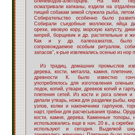
оленеводов-алюторцев. На них пер
осматривали капканы, ездили на отдалён
пищей собакам зимой служила рыба, летом 
Собирательство особенно было разви
Собирали съедобные моллюски, яйца ди
орехи, ивовую кору, морскую капусту, дики
кипрей, борщевик и др. растительные и ж
Как и у др. палеоазиатов, было р
сопровождаемое особым ритуалом, соб
запасов", к-рые извлекались осенью из нор
Из традиц. домашних промыслов изв
дерева, кости, металла, камня, плетение
древности К. было известно гонч
употреблялось для изготовления оленьих
лодок, копий, утвари, древков копий и гарп
плетения сетей. Из кости и рога оленя и 
делали утварь, ножи для разделки рыбы, ки
узлов, колки и наконечники гарпунов, то
нарт, гребни для расчесывания травы. Оруд
кости, камня, дерева. Каменные топоры, 
использовались еще в нач. 20 в., а скребк
используют и сегодня. Выделкой шк
занимались женщины. Плетение было расп