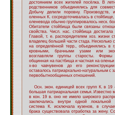
достоянием всех жителей посёлка. В лет
родственников объединялись для совмес
Добычу делили поровну. Производств, 
оленных К. сосредоточивалась в стойбище, г
оленевода обычно группировалось неск. бол
Обитатели стойбища были связаны отнош
свойства. Числ. нас. стойбища достигала 
Главой, т. е. распорядителем хоз. жизни с
владелец большей части стада. Несколько 
на определённой терр., объединялись в 
кровными, брачными узами или экон
возглавляли группы старосты. Формы 
общинная на пастбища и частная на оленьи 
х-во чавчувенов до его реконструкци
оставалось патриархально-натуральным с 
первобытнообщинных отношений.
Осн. экон. единицей всех групп К. в 19 
большая патриархальная семья. Известно м
в кон. 19 в. оно не имело широкого распр
заключались внутри одной локальной 
система К. исключала кузенов, в случае
брака существовала отработка за жену. 