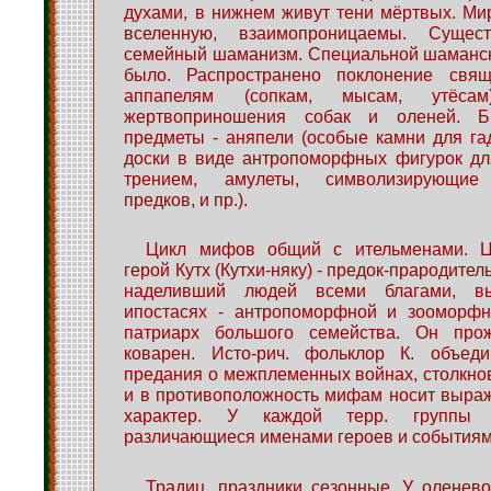
духами, в нижнем живут тени мёртвых. М
вселенную, взаимопроницаемы. Суще
семейный шаманизм. Специальной шаманск
было. Распространено поклонение свя
аппапелям (сопкам, мысам, утёсам)
жертвоприношения собак и оленей. Б
предметы - аняпели (особые камни для г
доски в виде антропоморфных фигурок дл
трением, амулеты, символизирующие 
предков, и пр.).
Цикл мифов общий с ительменами. Це
герой Кутх (Кутхи-няку) - предок-прародител
наделивший людей всеми благами, в
ипостасях - антропоморфной и зооморфно
патриарх большого семейства. Он прож
коварен. Исто-рич. фольклор К. объед
предания о межплеменных войнах, столкно
и в противоположность мифам носит выра
характер. У каждой терр. группы 
различающиеся именами героев и событиям
Традиц. праздники сезонные. У оленево