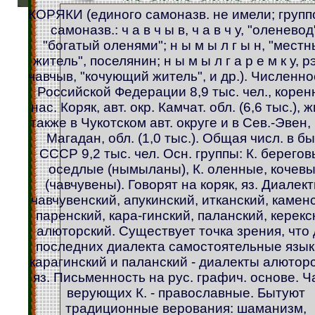
КОРЯКИ (единого самоназв. не имели; груп
самоназв.: ч а в ч ы в, ч а в ч у, "оленевод
"богатый оленями"; н ы м ы л г ы н, "мест
житель", поселянин; н ы м ы л г а р е м к у, р
чавчыв, "кочующий житель", и др.). Численно
Российской Федерации 8,9 тыс. чел., корен
нас. Коряк, авт. окр. Камчат. обл. (6,6 тыс.), 
также в Чукотском авт. округе и в Сев.-Эвен,
Магадан, обл. (1,0 тыс.). Общая числ. в бы
СССР 9,2 тыс. чел. Осн. группы: К. берегов
оседлые (нымыланы), К. оленные, кочев
(чавчувены). Говорят на коряк, яз. Диалект
чавчувенский, апукинский, итканский, камен
паренский, кара-гинский, паланский, керекс
алюторский. Существует точка зрения, что
последних диалекта самостоятельные язык
карагинский и паланский - диалекты алютор
яз. Письменность на рус. графич. основе. Ч
верующих К. - православные. Бытуют
традиционные верования: шаманизм,