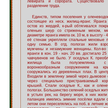
левирата и сорората. Существовало 
разделение труда.
Единств, типом поселения у оленеводо
состоящее из неск. жилищ-яранг. Яранга
остов из жердей, к-рый обтягивался пок
оленьих шкур со стриженым мехом, ме
диаметре яранга имела ок. 10 м, в высоту - 
её стенам укрепляли спальные меховые п
одну семью. В отд. пологах жили взр
мужчины и незамужние женщины. Кол-во 
яранги в кон. 19 - нач. 20 вв. достигало 25
чавчувенов не было. У оседлых К. прео
жилища была полуземлянка с 
воронкообразным сооружением на к
сооружались из деревянных плах. В цент
Входили в землянку зимой через дымовое о
через специально пристраиваемый ко
крышей. Спали оседлые К., как и олен
пологах. Большинство селений оседлых жи
в устьях рек, на берегу моря, в них жили
паланцев имелись зимние посёлки вдали 
летом они переселялись на поб. в летние 