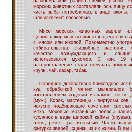
разнообразили рацион свежей рыбой. Р
морских животных составляли осн. пищу о
часть рыбы потреблялась в виде юколы, н
шли исключит, лососёвые.
Мясо морских животных варили ил
Ценился жир морских животных, его ели с
с мясом или юколой. Повсеместно употре
собирательства: съедобные растения, 
качестве возбуждающего и опьяня
использовался мухомор. С кон. 19 
распространение стали получать покупны
крупы, чай, сахар, табак.
Народное декоративно-прикладное иск-в
худ. обработкой мягких материалов (
изготовлением изделий из камня, кости,
(муж.). Коряк, мастерицы - виртуозы сев.
искусно подбирающие сочетания светлы
меха. Меховые мозаичные полосы нашив
кухлянок в виде широкой каймы (опуван)
геом., реже - растительный. Часто выши
фигурки зверей, сценки из их жизни. В вы