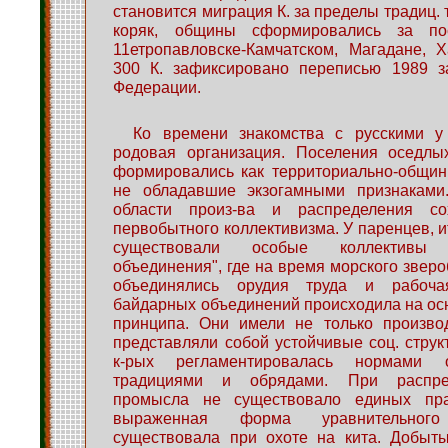
становится миграция К. за пределы традиц. т
коряк, общины сформировались за п
11етропавловске-Камчатском, Магадане, 
300 К. зафиксировано переписью 1989 з
Федерации.
Ко времени знакомства с русскими у 
родовая организация. Поселения оседлы
формировались как территориально-общин
не обладавшие экзогамными признаками
области произ-ва и распределения со
первобытного коллективизма. У паренцев, и
существовали особые коллективы
объединения", где на время морского звер
объединялись орудия труда и рабоча
байдарных объединений происходила на ос
принципа. Они имели не только производ
представляли собой устойчивые соц. структ
к-рых регламентировалась нормами 
традициями и обрядами. При распре
промысла не существовало единых пра
выраженная форма уравнительного
существовала при охоте на кита. Добыты