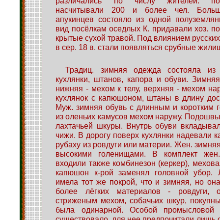
различались по числу жителей: по
насчитывали 200 и более чел. Больш
апукинцев состояло из одной полуземлян
вид посёлкам оседлых К. придавали хоз. по
крытые сухой травой. Под влиянием русских у
в сер. 18 в. стали появляться срубные жили
Традиц. зимняя одежда состояла из 
кухлянки, штанов, капора и обуви. Зимня
нижняя - мехом к телу, верхняя - мехом на
кухлянок с капюшоном, штаны в длину дос
Муж. зимняя обувь с длинным и коротким
из оленьих камусов мехом наружу. Подошвы
лахтачьей шкуры. Внутрь обуви вкладыва
чижи. В дорогу поверх кухлянки надевали к
рубаху из ровдуги или материи. Жен. зимня
высокими голенищами. В комплект жен
входили также комбинезон (керкер), меховая
капюшон к-рой заменял головной убор. 
имела тот же покрой, что и зимняя, но она
более лёгких материалов - ровдуги, 
стриженым мехом, собачьих шкур, покупны
была одинарной. Особой промысловой
существовало, для нее предпочитали лишь 