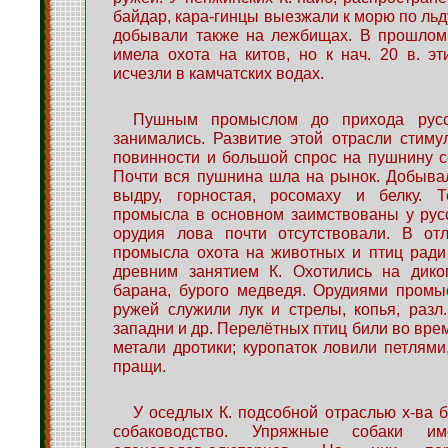
байдар, кара-гинцы выезжали к морю по льд
добывали также на лежбищах. В прошлом
имела охота на китов, но к нач. 20 в. э
исчезли в камчатских водах.
Пушным промыслом до прихода русс
занимались. Развитие этой отрасли стим
повинности и большой спрос на пушнину с
Почти вся пушнина шла на рынок. Добывал
выдру, горностая, росомаху и белку. 
промысла в основном заимствованы у рус
орудия лова почти отсутствовали. В от
промысла охота на животных и птиц ради
древним занятием К. Охотились на диког
барана, бурого медведя. Орудиями промы
ружей служили лук и стрелы, копья, разл.
западни и др. Перелётных птиц били во вре
метали дротики; куропаток ловили петлями
пращи.
У оседлых К. подсобной отраслью х-ва 
собаководство. Упряжные собаки и