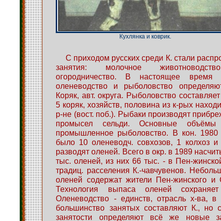
Кухлянка и коврик.
С приходом русских среди К. стали расп
занятия: молочное животноводство
огородничество. В настоящее время т
оленеводство и рыболовство определяю
Коряк, авт. округа. Рыболовство составляе
5 коряк, хозяйств, половина из к-рых наход
р-не (вост. поб.). Рыбаки производят прибр
промысел сельди. Основные объёмы
промышленное рыболовство. В кон. 1980 в
было 10 оленеводч. совхозов, 1 колхоз и 
разводят оленей. Всего в окр. в 1989 насчи
тыс. оленей, из них 66 тыс. - в Пен-жинско
традиц. расселения К.-чавчувенов. Неболь
оленей содержат жители Пен-жинского и 
Технология выпаса оленей сохраняет
Оленеводство - единств, отрасль х-ва, в
большинство занятых составляют К., но с
занятости определяют всё же новые за