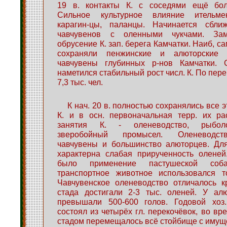
19 в. контакты К. с соседями ещё бол
Сильное культурное влияние ительм
карагин-цы, паланцы. Начинается сбли
чавчувенов с оленными чукчами. Зам
обрусение К. зап. берега Камчатки. Наиб, са
сохраняли пенжинские и алюторские
чавчувены глубинных р-нов Камчатки. 
наметился стабильный рост числ. К. По пер
7,3 тыс. чел.
К нач. 20 в. полностью сохранялись все 
К. и в осн. первоначальная терр. их ра
занятия К. - оленеводство, рыболо
зверобойный промысел. Оленеводст
чавчувены и большинство алюторцев. Для
характерна слабая прирученность оленей
было применение пастушеской соб
транспортное животное использовался т
Чавчувенское оленеводство отличалось к
стада достигали 2-3 тыс. оленей. У ал
превышали 500-600 голов. Годовой хоз
состоял из четырёх гл. перекочёвок, во вр
стадом перемещалось всё стойбище с имущ