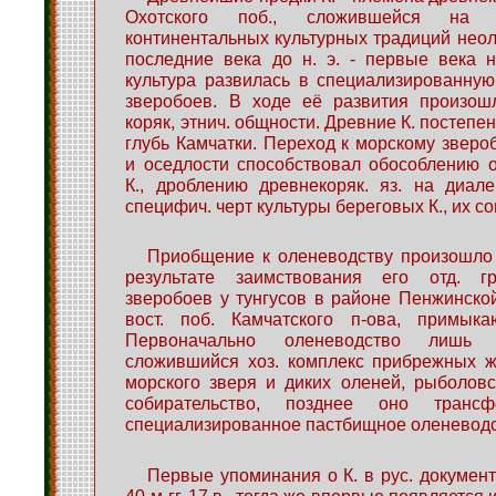
Охотского поб., сложившейся на 
континентальных культурных традиций неоли
последние века до н. э. - первые века н.
культура развилась в специализированную
зверобоев. В ходе её развития произо
коряк, этнич. общности. Древние К. постепе
глубь Камчатки. Переход к морскому звер
и оседлости способствовал обособлению о
К., дроблению древнекоряк. яз. на диал
специфич. черт культуры береговых К., их со
Приобщение к оленеводству произошло у
результате заимствования его отд. г
зверобоев у тунгусов в районе Пенжинской
вост. поб. Камчатского п-ова, примык
Первоначально оленеводство лишь
сложившийся хоз. комплекс прибрежных ж
морского зверя и диких оленей, рыболов
собирательство, позднее оно транс
специализированное пастбищное оленеводс
Первые упоминания о К. в рус. документ
40-м гг. 17 в., тогда же впервые появляется 