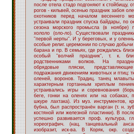
после отела стадо подгоняют к стойбищу, о
рогов - кильвей, осенью праздник забоя ол
охотников перед началом весеннего мо
устраивали праздник спуска байдары, по о
сезона морского промысла (в ноябре) 
хололо (оло-ло). Существовали праздник
"первой нерпы". И у береговых, и у оленны
особые религ. церемонии по случаю добычи 
барана и пр. В семьях, где рождались близ
особый "волчий праздник", т. к. бли
родственниками волков. На праздни
обрядовые пляски, представляющие 
подражания движениям животных и птиц: т
оленей, воронов. Традиц. танец млавыт
характерным гортанным хриплым пением
устраивались игры и соревнования (борь
беге, гонки на оленях или на собаках, 
шкуре лахтака). Из муз. инструментов, к
бубна, был распространён варган (т. н. зу
костяной или железной пластинки). В посл
успешно развивается проф. культура, гл
хореографич. (нац. танцевальный анса
изобразит, иск-ва. В Коряк, окр. соз