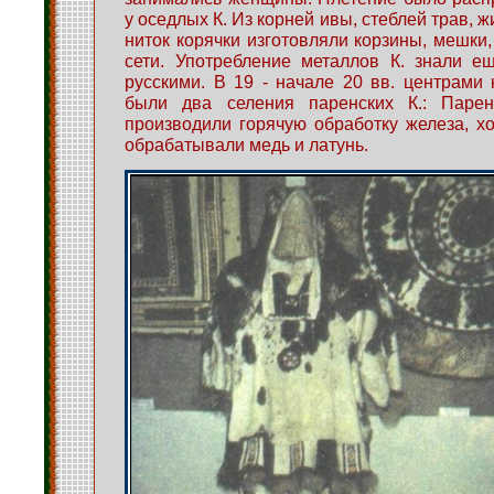
у оседлых К. Из корней ивы, стеблей трав, 
ниток корячки изготовляли корзины, мешки,
сети. Употребление металлов К. знали е
русскими. В 19 - начале 20 вв. центрами к
были два селения паренских К.: Парен
производили горячую обработку железа, 
обрабатывали медь и латунь.