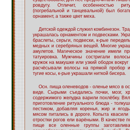
ровдугу. Отличит, особенностью ри
(погребальной и танцевальной) был бога
орнамент, а также цвет меха.
Детской одеждой служил комбинезон. Тра
украшалась орнаментом и подвесками. Ук
браслеты, серьги, подвески, к-рые передел
медных и серебряных вещей. Многие укра
амулетов. Магическое значение имели пр
татуировка. Мужчины состригали волос
кружок на макушке или узкий ободок вокру
расчёсывали волосы на прямой пробор и
тугие косы, к-рые украшали ниткой бисера.
Осн. пища оленеводов - оленье мясо в о
виде. Сырыми съедались почки, мозг, х
содержимого желудка варили похлёбку. Вя
приготовление ритуального блюда - толкуш
пестиком, добавляя коренья, жир и ягод
мясом питались в дороге. Копыта квасили
отростки рогов ели варёными. В качестве п
пище все оленные группы заготавлива