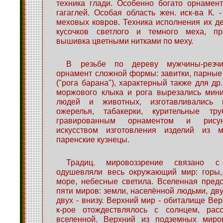
техника глади. Особенно богато орнамен
гагаглей. Особая область жен. иск-ва К. 
меховых ковров. Техника исполнения их де
кусочков светлого и темного меха, пр
вышивка цветными нитками по меху.
В резьбе по дереву мужчины-резчи
орнамент сложной формы: завитки, парные
("рога барана"), характерный также для др
моржового клыка и рога вырезались мин
людей и животных, изготавливались к
ожерелья, табакерки, курительные тру
гравированным орнаментом и рису
искусством изготовления изделий из м
паренские кузнецы.
Традиц. мировоззрение связано с
одушевляли весь окружающий мир: горы, 
море, небесные светила. Вселенная пред
пяти миров: земли, населённой людьми, дву
двух - внизу. Верхний мир - обиталище Вер
к-рое отождествлялось с солнцем, расс
вселенной. Верхний из подземных миро