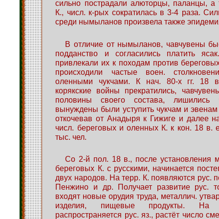
сильно пострадали алюторцы, паланцы, а
К., числ. к-рых сократилась в 3-4 раза. С
среди нымыланов произвела также эпидемия
В отличие от нымыланов, чавчувены бы
подданство и согласились платить ясак
привлекали их к походам против береговых
происходили частые воен. столкновен
оленными чукчами. К нач. 80-х гг. 18 в.
корякские войны прекратились, чавчувен
половины своего состава, лишились
вынуждены были уступить чукчам и эвенам ч
откочевав от Анадыря к Гижиге и далее н
числ. береговых и оленных К. к кон. 18 в. 
тыс. чел.
Со 2-й пол. 18 в., после установления
береговых К. с русскими, начинается пост
двух народов. На терр. К. появляются рус. п
Пенжино и др. Получает развитие рус. т
входят новые орудия труда, металлич. утва
изделия, пищевые продукты. На 
распространяется рус. яз., растёт число с