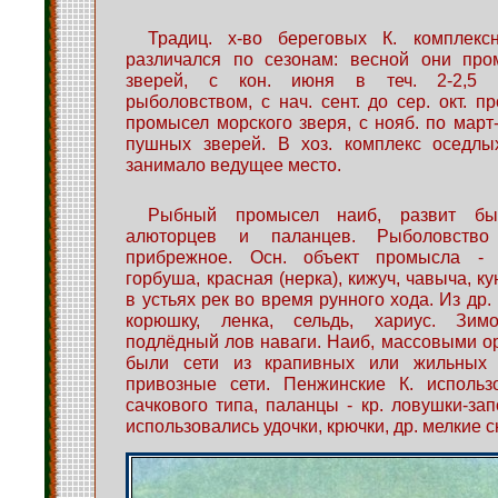
Традиц. х-во береговых К. комплекс
различался по сезонам: весной они пр
зверей, с кон. июня в теч. 2-2,5 
рыболовством, с нач. сент. до сер. окт. п
промысел морского зверя, с нояб. по март-
пушных зверей. В хоз. комплекс оседлы
занимало ведущее место.
Рыбный промысел наиб, развит бы
алюторцев и паланцев. Рыболовство
прибрежное. Осн. объект промысла - л
горбуша, красная (нерка), кижуч, чавыча, ку
в устьях рек во время рунного хода. Из др
корюшку, ленка, сельдь, хариус. Зимо
подлёдный лов наваги. Наиб, массовыми 
были сети из крапивных или жильных н
привозные сети. Пенжинские К. использ
сачкового типа, паланцы - кр. ловушки-за
использовались удочки, крючки, др. мелкие с