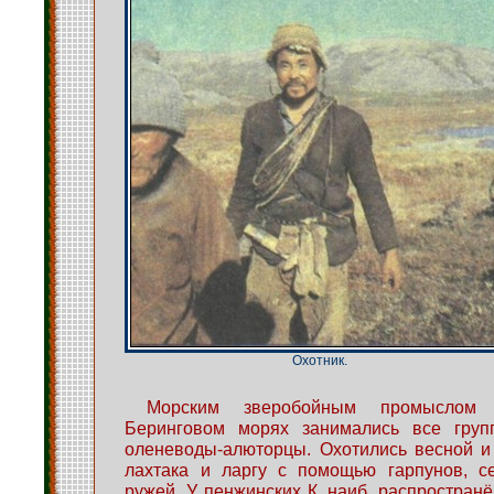
Охотник.
Морским зверобойным промыслом
Беринговом морях занимались все груп
оленеводы-алюторцы. Охотились весной и
лахтака и ларгу с помощью гарпунов, се
ружей. У пенжинских К. наиб, распростран