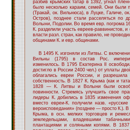
разбив крымских татар в 1392, угнал пленн
было несколько караим, семей. Они были 
(Тракай, ок. Вильнюса), в Луцке, Галиче, о
Остров), позднее стали расселяться по д
Волыни, Подолии. Во время евр. погрома 16
К. разделили участь евреев-раввинистов, и (
власти разл. стран, как правило, не провод
общинами К. и евр. общинами.
В 1495 К. изгоняли из Литвы. С включен
Вильны (1795) в состав Рос. импер
изменилось. В 1795 Екатерина II освободил
достигло в России 2400 чел.) от уплаты дво
облагались евреи России, и разрешила 
собственность. В 1827 К. Крыма (как и тат
1828 — К. Литвы и Волыни были освоб
повинности. Стремясь улучшить свое пра
лидеры К. добились в 1835 изменения оф
вместо евреи-К. получили назв. «русские 
вероисповедания» (позднее — просто К.). В
Крыма, в осн. мелких торговцев и ремес
земледельцами, владевшими табачны
плантациями и соляными копями. В 1837 