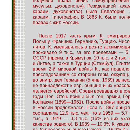
получили права религ. самоуправления
мусульм. духовенству). Резиденцией гаха
караим, духовенства) была Евпатория, 
караим, типография. В 1863 К. были пол
правах с жит. России.
После 1917 часть крым. К. эмигриро
Польшу, Францию, Германию, Турцию. Число
литов. К. уменьшилось в рез-те ассимиляц
проживало 9 тыс., за его пределами — 5
СССР (преим. в Крыму) ок. 10 тыс. и 2 тыс.
и Литве, а также в Турции (Стамбул), Египте
время 2-й мировой войны К., как правило
преследованиям со стороны герм, оккупац. в
во внутр. дел Германии (5 янв. 1939) вынес
не принадлежат к евр. общине и их «расов
является еврейской. Среди воевавших в ряд
годы Вел. Отеч. войны был ген. армии, Ге
Колпакчи (1899—1961). После войны проце
в России продолжался. Если в 1897 общая 
составляла 12,9 тыс. чел., то в 1959 — 5,7 
тыс., в 1979 — 3,3 тыс. (16% из них указ
качестве родного). В 1989 — 10,3% К. указ
яз. (в пределах бывшего Союза — 19,3% К.).