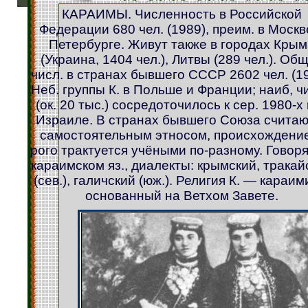
КАРАИМЫ. Численность в Российской
Федерации 680 чел. (1989), преим. в Москв
Петербурге. Живут также в городах Кры
(Украина, 1404 чел.), Литвы (289 чел.). Об
числ. в странах бывшего СССР 2602 чел. (19
Неб. группы К. в Польше и Франции; наиб, ч
(ок. 20 тыс.) сосредоточилось к сер. 1980-х г
Израиле. В странах бывшего Союза считаю
самостоятельным этносом, происхождение
рого трактуется учёными по-разному. Говоря
караимском яз., диалекты: крымский, тракай
(сев.), галичский (юж.). Религия К. — караим
основанный на Ветхом Завете.