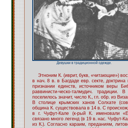
Девушки в традиционной одежде.
Этноним К. (иврит, букв, «читающие») во
в нач. 8 в. в Багдаде евр. секте, доктрина
признании единств, источником веры Би
раввинисти-ческо-талмудич. традиции.
поселилось значит, число К., гл. обр. из Ви
В столице крымских ханов Солхате (со
община К. существовала в 14 в. С происхо
в г. Чуфут-Кале (к-рый К. именовали «Е
связано много легенд (в 19 в. нас. Чуфут-Ка
из К.). Согласно караим, преданиям, литов